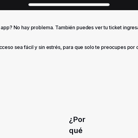
a app? No hay problema. También puedes ver tu ticket ingre
eso sea fácil y sin estrés, para que solo te preocupes por d
¿Por
qué