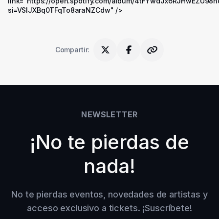
link="https://open.spotify.com/album/4tFYwdJx6RJHwEZU98
si=VSIJXBq0TFqTo8araNZCdw" />
Compartir
:
NEWSLETTER
¡No te pierdas de
nada!
No te pierdas eventos, novedades de artistas y
acceso exclusivo a tickets. ¡Suscríbete!