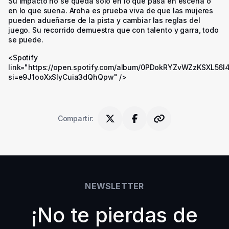
Su impacto no se queda solo en lo que pasa en escena o
en lo que suena. Aroha es prueba viva de que las mujeres
pueden adueñarse de la pista y cambiar las reglas del
juego. Su recorrido demuestra que con talento y garra, todo
se puede.
<Spotify
link="https://open.spotify.com/album/0PDokRYZvWZzKSXL56I
si=e9J1ooXxSlyCuia3dQhQpw" />
Compartir
:
NEWSLETTER
¡No te pierdas de