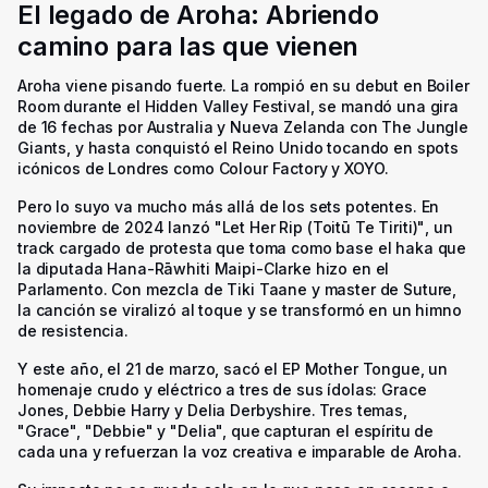
El legado de Aroha: Abriendo
camino para las que vienen
Aroha viene pisando fuerte. La rompió en su debut en Boiler
Room durante el Hidden Valley Festival, se mandó una gira
de 16 fechas por Australia y Nueva Zelanda con The Jungle
Giants, y hasta conquistó el Reino Unido tocando en spots
icónicos de Londres como Colour Factory y XOYO.
Pero lo suyo va mucho más allá de los sets potentes. En
noviembre de 2024 lanzó
"Let Her Rip (Toitū Te Tiriti)"
, un
track cargado de protesta que toma como base el haka que
la diputada Hana-Rāwhiti Maipi-Clarke hizo en el
Parlamento. Con mezcla de Tiki Taane y master de Suture,
la canción se viralizó al toque y se transformó en un himno
de resistencia.
Y este año, el 21 de marzo, sacó el EP
Mother Tongue
, un
homenaje crudo y eléctrico a tres de sus ídolas: Grace
Jones, Debbie Harry y Delia Derbyshire. Tres temas,
"Grace", "Debbie" y "Delia", que capturan el espíritu de
cada una y refuerzan la voz creativa e imparable de Aroha.