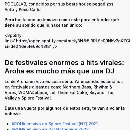
POOLCLVB, conocidos por sus beats house pegadizos,
Antix y Kédu Carlö.
Pero basta con un temazo como este para entender qué
tiene su sonido que lo hace tan único:
<Spotify
link="https://open.spotify.com/track/3Nfk5i3RLSc00NKv2oKZ
si=d424de5fe69c48f3" />
De festivales enormes a hits virales:
Aroha es mucho más que una DJ
Lo de Aroha en vivo es cosa seria. Ya encendió escenarios
en festivales gigantes como Northern Bass, Rhythm &
Vines, WOMADelaide, Let Them Eat Cake, Beyond The
Valley y Splore Festival.
Date una vuelta por algunos de estos sets, te van a volar la
cabeza:
AROHA en vivo en Splore Festival (NZ) 2021
AROHA en vivo en WOMADelaide 2022