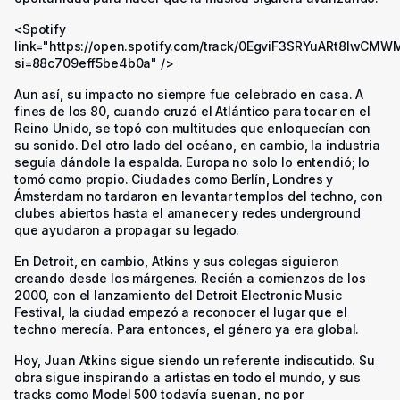
<Spotify
link="https://open.spotify.com/track/0EgviF3SRYuARt8IwCMW
si=88c709eff5be4b0a" />
Aun así, su impacto no siempre fue celebrado en casa. A
fines de los 80, cuando cruzó el Atlántico para tocar en el
Reino Unido, se topó con multitudes que enloquecían con
su sonido. Del otro lado del océano, en cambio, la industria
seguía dándole la espalda. Europa no solo lo entendió; lo
tomó como propio. Ciudades como Berlín, Londres y
Ámsterdam no tardaron en levantar templos del techno, con
clubes abiertos hasta el amanecer y redes underground
que ayudaron a propagar su legado.
En Detroit, en cambio, Atkins y sus colegas siguieron
creando desde los márgenes. Recién a comienzos de los
2000, con el lanzamiento del Detroit Electronic Music
Festival, la ciudad empezó a reconocer el lugar que el
techno merecía. Para entonces, el género ya era global.
Hoy, Juan Atkins sigue siendo un referente indiscutido. Su
obra sigue inspirando a artistas en todo el mundo, y sus
tracks como Model 500 todavía suenan, no por